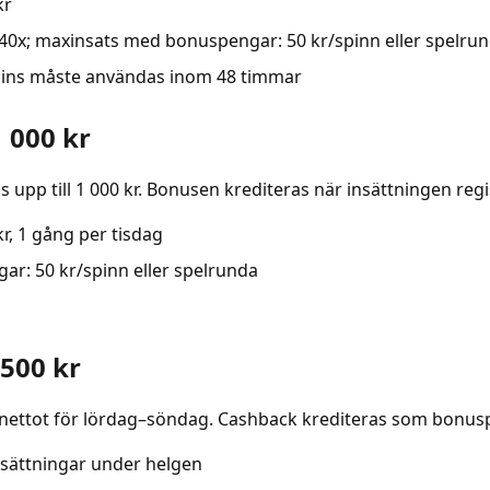
kr
: 40x; maxinsats med bonuspengar: 50 kr/spinn eller spelru
spins måste användas inom 48 timmar
1 000 kr
 upp till 1 000 kr. Bonusen krediteras när insättningen regi
r, 1 gång per tisdag
r: 50 kr/spinn eller spelrunda
 500 kr
 nettot för lördag–söndag. Cashback krediteras som bonu
insättningar under helgen