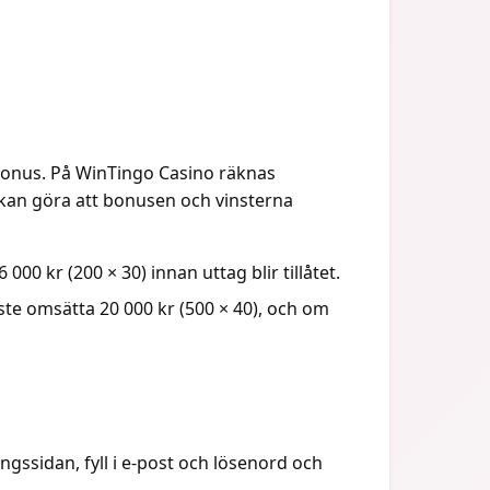
bonus. På WinTingo Casino räknas
kan göra att bonusen och vinsterna
0 kr (200 × 30) innan uttag blir tillåtet.
te omsätta 20 000 kr (500 × 40), och om
gssidan, fyll i e-post och lösenord och