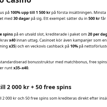
nus på
100% upp till 1 500 kr
på första insättningen. Minsta
pet med
30 dagar
på sig. Ett exempel: sätter du in
500 kr
får
e spins
på en utvald slot, krediterade i paket om
20 per da
skrav
x40
innan uttag. Casinoet kör även kampanjer som e
tning
x35
) och en veckovis cashback på
10%
på nettoförluste
standardiserad bonusstruktur med matchbonus, free spin
er runt
x35–x40
.
 2 000 kr + 50 free spins
 2 000 kr och 50 free spins som krediteras direkt efter insä