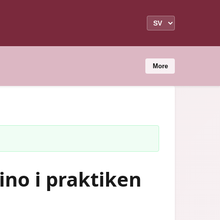
More
ino i praktiken