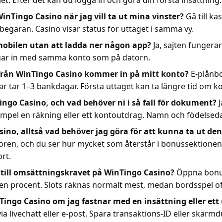
inTingo Casino när jag vill ta ut mina vinster?
Gå till ka
begäran. Casino visar status för uttaget i samma vy.
mobilen utan att ladda ner någon app?
Ja, sajten fungera
ggar in med samma konto som på datorn.
g från WinTingo Casino kommer in på mitt konto?
E-plånbö
ar 1–3 bankdagar. Första uttaget kan ta längre tid om ko
ingo Casino, och vad behöver ni i så fall för dokument?
J
xempel en räkning eller ett kontoutdrag. Namn och födelse
no, alltså vad behöver jag göra för att kunna ta ut den
oren, och du ser hur mycket som återstår i bonussektionen
rt.
s till omsättningskravet på WinTingo Casino?
Öppna bonus
ken procent. Slots räknas normalt mest, medan bordsspel ofta
ingo Casino om jag fastnar med en insättning eller ett
via livechatt eller e-post. Spara transaktions-ID eller skä