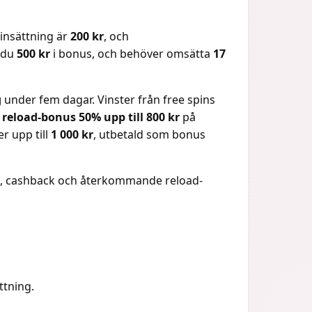
 insättning är
200 kr
, och
 du
500 kr
i bonus, och behöver omsätta
17
g
under fem dagar. Vinster från free spins
n
reload-bonus 50% upp till 800 kr
på
r upp till
1 000 kr
, utbetald som bonus
s, cashback och återkommande reload-
ttning.