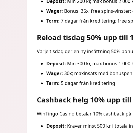
Deposit:
Min 200 kr, max bonus 2 000 
Wager:
Bonus: 35x; free spins-vinster
Term:
7 dagar från kreditering; free 
Reload tisdag 50% upp till 
Varje tisdag ger en ny insättning 50% bonus
Deposit:
Min 300 kr, max bonus 1 000 k
Wager:
30x; maxinsats med bonuspenga
Term:
5 dagar från kreditering
Cashback helg 10% upp till
WinTingo Casino betalar 10% cashback på
Deposit:
Kräver minst 500 kr i totala 