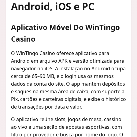
Android, iOS e PC
Aplicativo Móvel Do WinTingo
Casino
O WinTingo Casino oferece aplicativo para
Android em arquivo APK e versão otimizada para
navegador no iOS. A instalação no Android ocupa
cerca de 65–90 MB, e o login usa os mesmos
dados da conta do site. O app mantém depósitos
e saques na mesma área de caixa, com suporte a
Pix, cartões e carteiras digitais, e exibe o histórico
de transações por data e valor.
O aplicativo reúne slots, jogos de mesa, cassino
ao vivo e uma seção de apostas esportivas, com
filtro por provedor e busca por nome do jogo. O