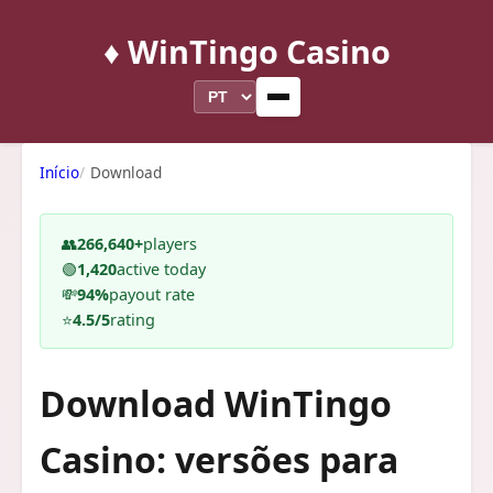
♦️ WinTingo Casino
Início
Download
👥
266,640+
players
🟢
1,420
active today
💸
94%
payout rate
⭐
4.5/5
rating
Download WinTingo
Casino: versões para